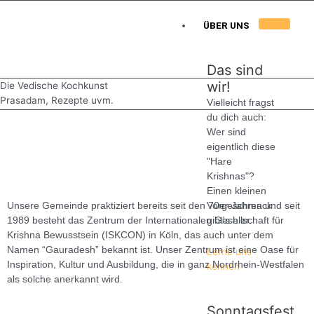
Skip
to
ÜBER UNS
content
Das sind
wir!
Die Vedische Kochkunst
Prasadam, Rezepte uvm.
Vielleicht fragst
du dich auch:
Wer sind
eigentlich diese
"Hare
Krishnas"?
Einen kleinen
Unsere Gemeinde praktiziert bereits seit den 70er Jahren und seit
Vorgeschmack
1989 besteht das Zentrum der Internationalen Gesellschaft für
gibt's hier.
Krishna Bewusstsein (ISKCON) in Köln, das auch unter dem
Namen “Gauradesh” bekannt ist. Unser Zentrum ist eine Oase für
Lerne uns
Inspiration, Kultur und Ausbildung, die in ganz Nordrhein-Westfalen
kennen
als solche anerkannt wird.
Sonntagsfest