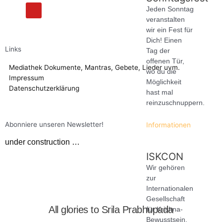
F
Y
Jeden Sonntag
a
o
veranstalten
c
u
e
t
wir ein Fest für
b
u
Dich! Einen
o
b
Links
Tag der
o
e
k
offenen Tür,
Mediathek
Dokumente, Mantras, Gebete, Lieder uvm.
wo du die
Impressum
Möglichkeit
Datenschutzerklärung
hast mal
reinzuschnuppern.
Abonniere unseren Newsletter!
Informationen
under construction …
ISKCON
Wir gehören
zur
Internationalen
Gesellschaft
All glories to
Srila Prabhupada
für Krishna-
Bewusstsein.