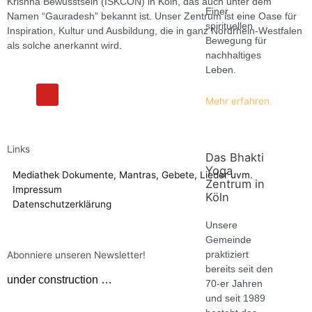
Krishna Bewusstsein (ISKCON) in Köln, das auch unter dem
Einer
Namen “Gauradesh” bekannt ist. Unser Zentrum ist eine Oase für
spirituellen
Inspiration, Kultur und Ausbildung, die in ganz Nordrhein-Westfalen
Bewegung für
als solche anerkannt wird.
nachhaltiges
Leben.
F
Y
a
o
Mehr erfahren
c
u
e
t
b
u
o
b
Links
o
e
Das Bhakti
k
Yoga
Mediathek
Dokumente, Mantras, Gebete, Lieder uvm.
Zentrum in
Impressum
Köln
Datenschutzerklärung
Unsere
Gemeinde
praktiziert
Abonniere unseren Newsletter!
bereits seit den
under construction …
70-er Jahren
und seit 1989