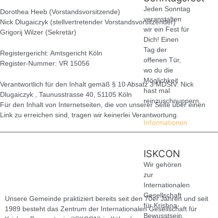
Jeden Sonntag
Dorothea Heeb (Vorstandsvorsitzende)
veranstalten
Nick Dlugaiczyk (stellvertretender Vorstandsvorsitzender)
wir ein Fest für
Grigorij Wilzer (Sekretär)
Dich! Einen
Tag der
Registergericht: Amtsgericht Köln
offenen Tür,
Register-Nummer: VR 15056
wo du die
Möglichkeit
Verantwortlich für den Inhalt gemäß § 10 Absatz 3 MDStV: Nick
hast mal
Dlugaiczyk , Taunusstrasse 40, 51105 Köln
reinzuschnuppern.
Für den Inhalt von Internetseiten, die von unserer Seite über einen
Link zu erreichen sind, tragen wir keinerlei Verantwortung.
Informationen
ISKCON
Wir gehören
zur
Internationalen
Gesellschaft
Unsere Gemeinde praktiziert bereits seit den 70er Jahren und seit
für Krishna-
1989 besteht das Zentrum der Internationalen Gesellschaft für
Bewusstsein.