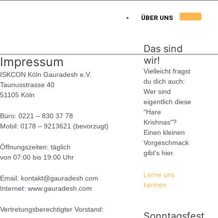
Skip
to
ÜBER UNS
content
Das sind
Impressum
wir!
Vielleicht fragst
ISKCON Köln Gauradesh e.V.
du dich auch:
Taunusstrasse 40
Wer sind
51105 Köln
eigentlich diese
"Hare
Büro: 0221 – 830 37 78
Krishnas"?
Mobil: 0178 – 9213621 (bevorzugt)
Einen kleinen
Vorgeschmack
Öffnungszeiten: täglich
gibt's hier.
von 07:00 bis 19:00 Uhr
Lerne uns
Email: kontakt@gauradesh.com
kennen
Internet: www.gauradesh.com
Vertretungsberechtigter Vorstand:
Sonntagsfest