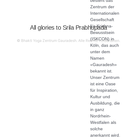
besteht das
Zentrum der
Internationalen
Gesellschaft
für Krishna-
All glories to
Srila Prabhupada
Bewusstsein
(ISKCON) in
© Bhakti Yoga Zentrum Gauradesh. Alle Rechte vorbehalten.
Köln, das auch
unter dem
Namen
«Gauradesh»
bekannt ist.
Unser Zentrum
ist eine Oase
für Inspiration,
Kultur und
Ausbildung, die
in ganz
Nordrhein-
Westfalen als
solche
anerkannt wird.