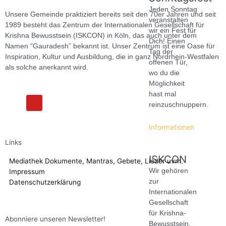
Jeden Sonntag
Unsere Gemeinde praktiziert bereits seit den 70er Jahren und seit
veranstalten
1989 besteht das Zentrum der Internationalen Gesellschaft für
wir ein Fest für
Krishna Bewusstsein (ISKCON) in Köln, das auch unter dem
Dich! Einen
Namen “Gauradesh” bekannt ist. Unser Zentrum ist eine Oase für
Tag der
Inspiration, Kultur und Ausbildung, die in ganz Nordrhein-Westfalen
offenen Tür,
als solche anerkannt wird.
wo du die
Möglichkeit
hast mal
F
Y
reinzuschnuppern.
a
o
c
u
e
t
Informationen
b
u
o
b
Links
o
e
k
ISKCON
Mediathek
Dokumente, Mantras, Gebete, Lieder uvm.
Wir gehören
Impressum
zur
Datenschutzerklärung
Internationalen
Gesellschaft
für Krishna-
Abonniere unseren Newsletter!
Bewusstsein.