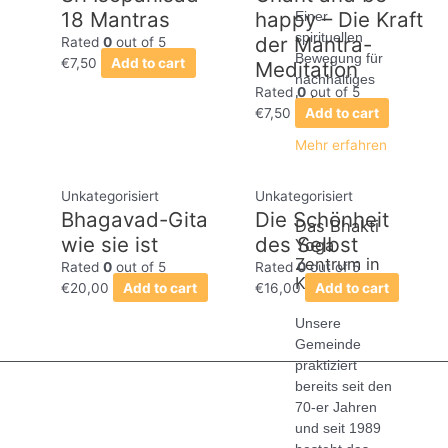
18 Mantras
happy – Die Kraft
Einer
spirituellen
der Mantra-
Rated
0
out of 5
Bewegung für
€
7,50
Add to cart
Meditation
nachhaltiges
Rated
0
out of 5
Leben.
€
7,50
Add to cart
Mehr erfahren
Unkategorisiert
Unkategorisiert
Bhagavad-Gita
Die Schönheit
Das Bhakti
wie sie ist
des Selbst
Yoga
Zentrum in
Rated
0
out of 5
Rated
0
out of 5
Köln
€
20,00
Add to cart
€
16,00
Add to cart
Unsere
Gemeinde
praktiziert
bereits seit den
70-er Jahren
und seit 1989