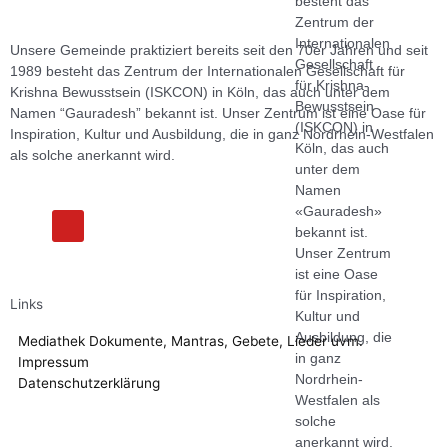
besteht das
Zentrum der
Internationalen
Unsere Gemeinde praktiziert bereits seit den 70er Jahren und seit
Gesellschaft
1989 besteht das Zentrum der Internationalen Gesellschaft für
für Krishna-
Krishna Bewusstsein (ISKCON) in Köln, das auch unter dem
Bewusstsein
Namen “Gauradesh” bekannt ist. Unser Zentrum ist eine Oase für
(ISKCON) in
Inspiration, Kultur und Ausbildung, die in ganz Nordrhein-Westfalen
Köln, das auch
als solche anerkannt wird.
unter dem
Namen
«Gauradesh»
F
Y
a
o
bekannt ist.
c
u
Unser Zentrum
e
t
ist eine Oase
b
u
o
b
für Inspiration,
Links
o
e
Kultur und
k
Ausbildung, die
Mediathek
Dokumente, Mantras, Gebete, Lieder uvm.
in ganz
Impressum
Nordrhein-
Datenschutzerklärung
Westfalen als
solche
anerkannt wird.