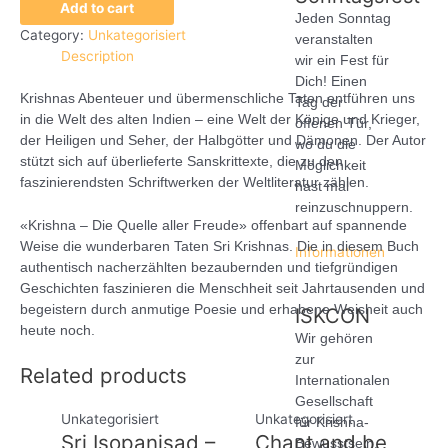
Add to cart
Jeden Sonntag
Category:
Unkategorisiert
veranstalten
Description
wir ein Fest für
Dich! Einen
Krishnas Abenteuer und übermenschliche Taten entführen uns
Tag der
in die Welt des alten Indien – eine Welt der Könige und Krieger,
offenen Tür,
der Heiligen und Seher, der Halbgötter und Dämonen. Der Autor
wo du die
stützt sich auf überlieferte Sanskrittexte, die zu den
Möglichkeit
faszinierendsten Schriftwerken der Weltliteratur zählen.
hast mal
reinzuschnuppern.
«Krishna – Die Quelle aller Freude» offenbart auf spannende
Weise die wunderbaren Taten Sri Krishnas. Die in diesem Buch
Informationen
authentisch nacherzählten bezaubernden und tiefgründigen
Geschichten faszinieren die Menschheit seit Jahrtausenden und
begeistern durch anmutige Poesie und erhabene Weisheit auch
ISKCON
heute noch.
Wir gehören
zur
Related products
Internationalen
Gesellschaft
Unkategorisiert
Unkategorisiert
für Krishna-
Sri Isopanisad –
Chant and be
Bewusstsein.