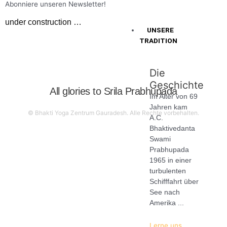
Abonniere unseren Newsletter!
under construction …
UNSERE
TRADITION
Die
Geschichte
All glories to
Srila Prabhupada
Im Alter von 69
Jahren kam
© Bhakti Yoga Zentrum Gauradesh. Alle Rechte vorbehalten.
A.C.
Bhaktivedanta
Swami
Prabhupada
1965 in einer
turbulenten
Schifffahrt über
See nach
Amerika ...
Lerne uns