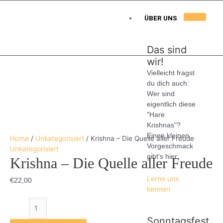
Skip
to
ÜBER UNS
content
Das sind
wir!
Vielleicht fragst
Krishna
du dich auch:
–
Wer sind
Die
eigentlich diese
Quelle
"Hare
aller
Krishnas"?
Freude
Einen kleinen
quantity
Home
/
Unkategorisiert
/ Krishna – Die Quelle aller Freude
Vorgeschmack
Unkategorisiert
gibt's hier.
Krishna – Die Quelle aller Freude
Lerne uns
€
22,00
kennen
Sonntagsfest